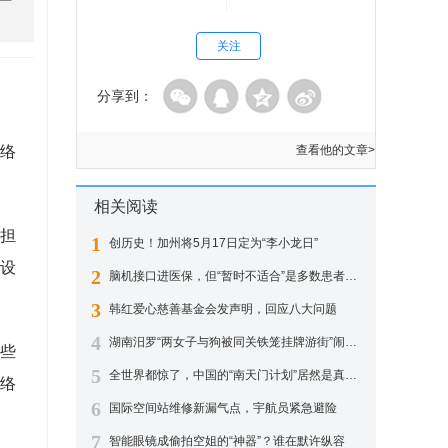
关注
分享到：
络
查看他的文章>
相关阅读
担
1
创历史！加州将5月17日定为“李小龙日”
设
2
脑机接口进医保，但“暂时不适合”是多数患者得到的答案
3
韩红爱心慈善基金会发声明，回应八大问题
4
湖南汨罗“两女子与狗被同关铁笼挂牌游街”闹剧调查
些
5
全世界都惊了，中国的“南天门计划”居然是真的？
络
6
国际空间站维修新漏气点，宇航员紧急避险
7
智能眼镜成偷拍空姐的“神器”？谁在默许纵容