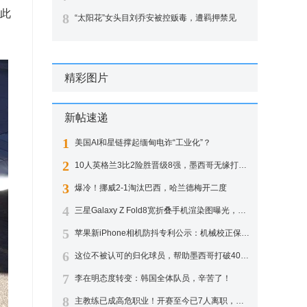
此
8
“太阳花”女头目刘乔安被控贩毒，遭羁押禁见
精彩图片
新帖速递
1
美国AI和星链撑起缅甸电诈“工业化”？
2
10人英格兰3比2险胜晋级8强，墨西哥无缘打破40年魔咒
3
爆冷！挪威2-1淘汰巴西，哈兰德梅开二度
4
三星Galaxy Z Fold8宽折叠手机渲染图曝光，有望7月22日发布
5
苹果新iPhone相机防抖专利公示：机械校正保持画面水平
6
这位不被认可的归化球员，帮助墨西哥打破40年尴尬
7
李在明态度转变：韩国全体队员，辛苦了！
8
主教练已成高危职业！开赛至今已7人离职，下一位会是谁