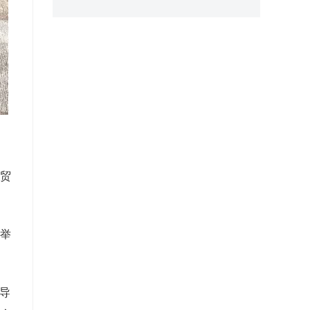
贸
举
而导