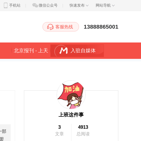
手机站
|
微信公众号
|
快速发布
网站导航
13888865001
客服热线
北京报刊 - 上天
入驻自媒体
空，知天下!
上班这件事
3
4913
一部
文章
总阅读
盟