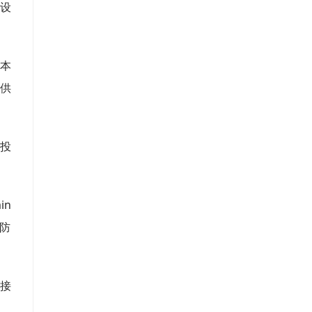
设
本
供
投
in
国防
接