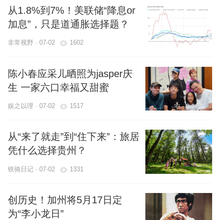
从1.8%到7%！美联储“降息or
加息”，只是道通胀选择题？
非常视野 · 07-02
1602
陈小春应采儿晒照为jasper庆
生 一家六口幸福又甜蜜
娱之以理 · 07-02
1517
从“来了就走”到“住下来”：旅居
凭什么选择贵州？
铁骑日记 · 07-02
1331
创历史！加州将5月17日定
为“李小龙日”