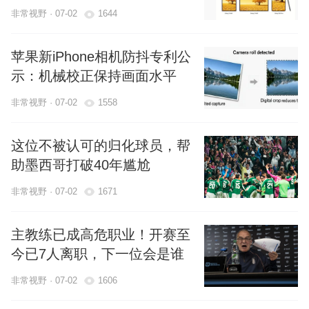
发布
非常视野 · 07-02
1644
苹果新iPhone相机防抖专利公
示：机械校正保持画面水平
非常视野 · 07-02
1558
这位不被认可的归化球员，帮
助墨西哥打破40年尴尬
非常视野 · 07-02
1671
主教练已成高危职业！开赛至
今已7人离职，下一位会是谁
非常视野 · 07-02
1606