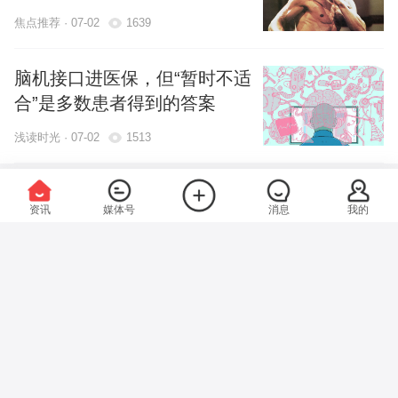
焦点推荐 · 07-02
1639
脑机接口进医保，但“暂时不适
合”是多数患者得到的答案
浅读时光 · 07-02
1513
更多
大家都关注
资讯
媒体号
消息
我的
所有栏目
头条
视频
媒体号
专题
浅读时光
科普世界
浅读时光
科普大世界
一种
它强
图集
小视频
热点
社会