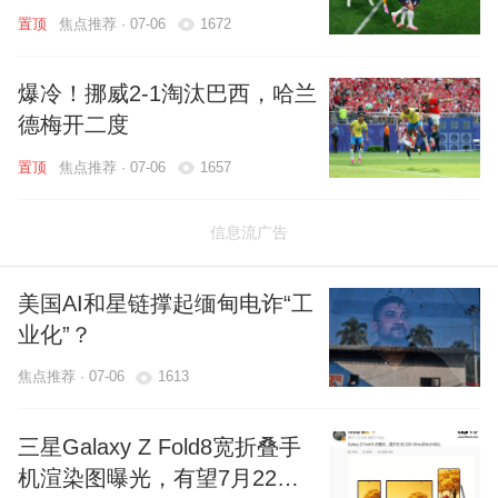
焦点推荐 · 07-06
1672
爆冷！挪威2-1淘汰巴西，哈兰
德梅开二度
焦点推荐 · 07-06
1657
信息流广告
美国AI和星链撑起缅甸电诈“工
业化”？
焦点推荐 · 07-06
1613
三星Galaxy Z Fold8宽折叠手
机渲染图曝光，有望7月22日